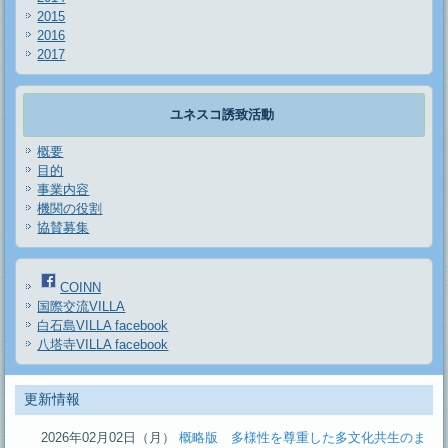
2015
2016
2017
ユネスコ誘致活動
概要
目的
事業内容
機関の役割
協賛募集
COINN
国際交流VILLA
白石島VILLA facebook
八塔寺VILLA facebook
更新情報
2026年02月02日（月）
概略版 多様性を尊重した多文化共生のま