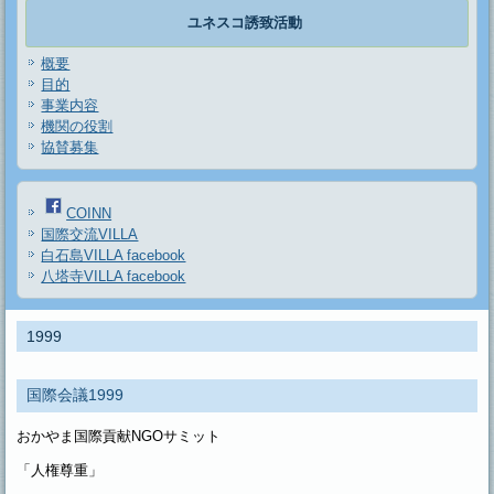
ユネスコ誘致活動
概要
目的
事業内容
機関の役割
協賛募集
COINN
国際交流VILLA
白石島VILLA facebook
八塔寺VILLA facebook
1999
国際会議1999
おかやま国際貢献NGOサミット
「人権尊重」